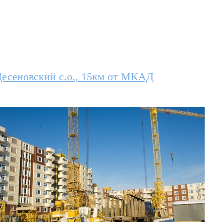
есеновский с.о., 15км от МКАД