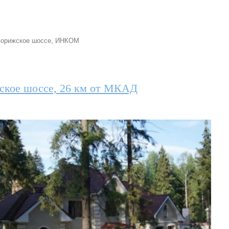
орижское шоссе
,
ИНКОМ
ское шоссе, 26 км от МКАД