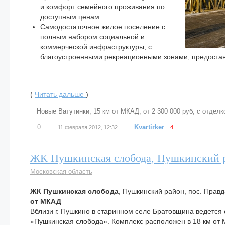
и комфорт семейного проживания по
доступным ценам.
Самодостаточное жилое поселение с
полным набором социальной и
коммерческой инфраструктуры, с
благоустроенными рекреационными зонами, предоста
(
Читать дальше
)
Новые Ватутинки
,
15 км от МКАД
,
от 2 300 000 руб
,
с отделк
0
Kvartirker
11 февраля 2012, 12:32
4
ЖК Пушкинская слобода, Пушкинский 
Московская область
ЖК Пушкинская слобода
, Пушкинский район, пос. Правд
от МКАД
Вблизи г. Пушкино в старинном селе Братовщина ведется 
«Пушкинская слобода». Комплекс расположен в 18 км от 