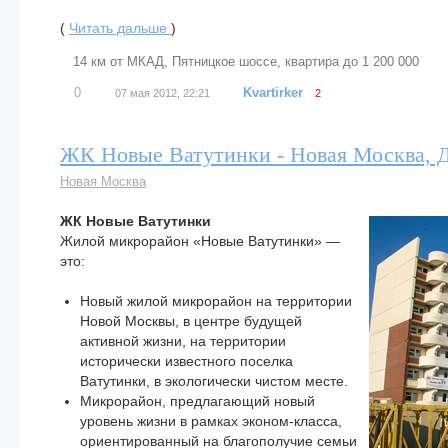
(
Читать дальше
)
14 км от МКАД
,
Пятницкое шоссе
,
квартира до 1 200 000
0
Kvartirker
07 мая 2012, 22:21
2
ЖК Новые Ватутинки - Новая Москва, Д
Новая Москва
ЖК Новые Ватутинки
Жилой микрорайон «Новые Ватутинки» —
это:
Новый жилой микрорайон на территории
Новой Москвы, в центре будущей
активной жизни, на территории
исторически известного поселка
Ватутинки, в экологически чистом месте.
Микрорайон, предлагающий новый
уровень жизни в рамках эконом-класса,
ориентированный на благополучие семьи