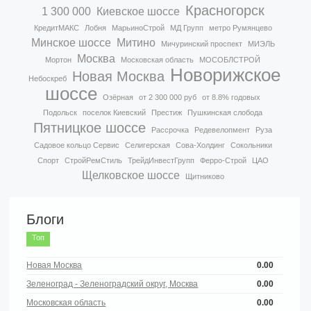
Красногорск
1 300 000
Киевское шоссе
КредитМАКС
Лобня
МарьиноСтрой
МД Групп
метро Румянцево
Минское шоссе
Митино
Мичуринский проспект
МИЭЛЬ
Москва
Мортон
Московская область
МОСОБЛСТРОЙ
Новорижское
Новая Москва
Небоскреб
шоссе
Озёрная
от 2 300 000 руб
от 8.8% годовых
Подольск
поселок Киевский
Престиж
Пушкинская слобода
Пятницкое шоссе
Рассрочка
Редевелопмент
Руза
Садовое кольцо Сервис
Селигерская
Сова-Холдинг
Сокольники
Спорт
СтройРемСтиль
ТрейдИнвестГрупп
Ферро-Строй
ЦАО
Щелковское шоссе
Щитниково
Блоги
Топ
Новая Москва
0.00
Зеленоград - Зеленоградский округ, Москва
0.00
Московская область
0.00