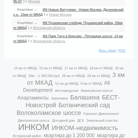
95-97
3
в
Москва
Kvartirker
→
ЖК Новые Ватутинки - Новая Москва, Десеновский
с.о., 15км от МКАД
4
в
Новая Москва
Kvartirker
→
ЖК Пушкинская слобода, Пушкинский район, 20км
от МКАД
1
в
Московская область
Kvartirker
→
ЖК Парк Таун в Брехово - Пятницкое шоссе, 14 км
от МКАД
2
в
Московская область
Весь эфир
|
RSS
14 км от МКАД
15 км от МКАД
17 км от МКАД
18 км от МКАД
26 км
3 км
от МКАД
26м – 1 300 000 руб
28 км от МКАД
29 км от МКАД
от МКАД
Afi
51 км до МКАД
8 км от МКАД
Development
Автозаводская
Аминьевское шоссе
Балашиха
БЕСТ-
Апартаменты
Апрелевка
Новострой
Ботанический сад
Волоколамское шоссе
Горизонт Девелопмент
Дмитровское шоссе
Доходный дом
ДСК
Земельный участок
ИНКОМ
ИНКОМ-недвижимость
квартира до 1 200 000
квартира до
Истринский район