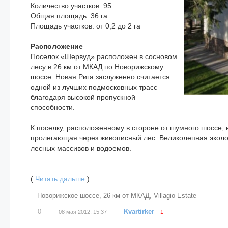
Количество участков: 95
Общая площадь: 36 га
Площадь участков: от 0,2 до 2 га
Расположение
Поселок «Шервуд» расположен в сосновом
лесу в 26 км от МКАД по Новорижскому
шоссе. Новая Рига заслуженно считается
одной из лучших подмосковных трасс
благодаря высокой пропускной
способности.
К поселку, расположенному в стороне от шумного шоссе,
пролегающая через живописный лес. Великолепная эколо
лесных массивов и водоемов.
(
Читать дальше
)
Новорижское шоссе
,
26 км от МКАД
,
Villagio Estate
0
Kvartirker
08 мая 2012, 15:37
1