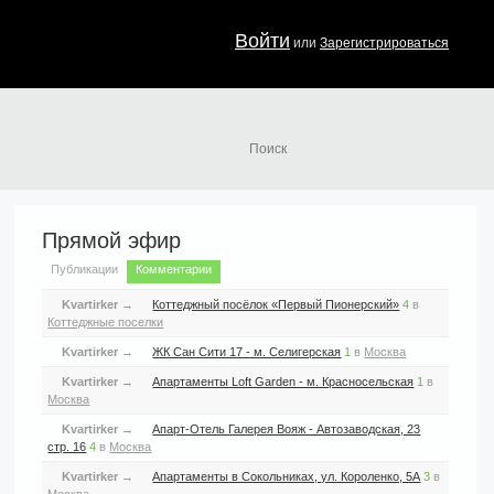
Войти
или
Зарегистрироваться
Прямой эфир
Публикации
Комментарии
Kvartirker
→
Коттеджный посёлок «Первый Пионерский»
4
в
Коттеджные поселки
Kvartirker
→
ЖК Сан Сити 17 - м. Селигерская
1
в
Москва
Kvartirker
→
Апартаменты Loft Garden - м. Красносельская
1
в
Москва
Kvartirker
→
Апарт-Отель Галерея Вояж - Автозаводская, 23
стр. 16
4
в
Москва
Kvartirker
→
Апартаменты в Сокольниках, ул. Короленко, 5А
3
в