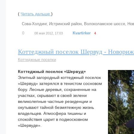
(
Читать дальше
)
Сова-Холдинг
,
Истринский район
,
Волоколамское шоссе
,
Нов
0
Kvartirker
08 мая 2012, 17:03
4
Коттеджный поселок Шервуд - Новориж
Коттеджные поселки
Коттеджный поселок «Шервуд»
Элитный загородный коттеджный поселок
«Шервуд» затерялся в тенистом сосновом
бору. Лесные деревья, сохраненные на
участках, скрывают в своей зелени
великолепные частные резиденции и
окутывают тайной безмятежную жизнь
владельцев. Атмосфера тишины и
спокойствия царит в подмосковном
«Шервуде».