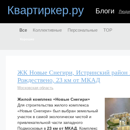
Квартиркер.ру
Блоги
Люди
Все
Коллективные
Персональные
TOP
Хорошие
ЖК Новые Снегири, Истринский район 
Рождествено, 23 км от МКАД
Московская область
Жилой комплекс «Новые Снегири»
Для строительства жилого комплекса
«Новые Снегири» был выбран земельный
участок в самой экологически чистой и
привлекательной части западного
Подмосковья в
23 км от МКАД
. Комплекс