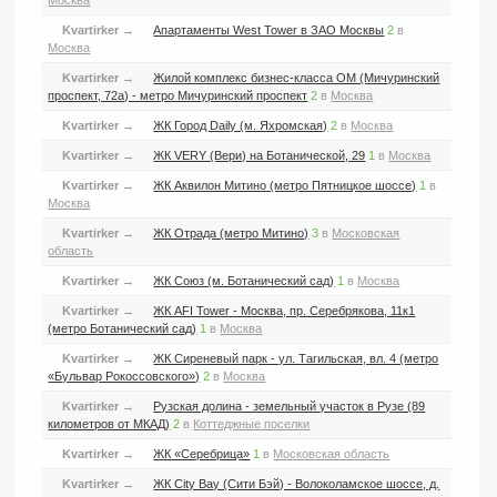
Москва
Kvartirker
→
Апартаменты West Tower в ЗАО Москвы
2
в
Москва
Kvartirker
→
Жилой комплекс бизнес-класса ОМ (Мичуринский
проспект, 72а) - метро Мичуринский проспект
2
в
Москва
Kvartirker
→
ЖК Город Daily (м. Яхромская)
2
в
Москва
Kvartirker
→
ЖК VERY (Вери) на Ботанической, 29
1
в
Москва
Kvartirker
→
ЖК Аквилон Митино (метро Пятницкое шоссе)
1
в
Москва
Kvartirker
→
ЖК Отрада (метро Митино)
3
в
Московская
область
Kvartirker
→
ЖК Союз (м. Ботанический сад)
1
в
Москва
Kvartirker
→
ЖК AFI Tower - Москва, пр. Серебрякова, 11к1
(метро Ботанический сад)
1
в
Москва
Kvartirker
→
ЖК Сиреневый парк - ул. Тагильская, вл. 4 (метро
«Бульвар Рокоссовского»)
2
в
Москва
Kvartirker
→
Рузская долина - земельный участок в Рузе (89
километров от МКАД)
2
в
Коттеджные поселки
Kvartirker
→
ЖК «Серебрица»
1
в
Московская область
Kvartirker
→
ЖК City Bay (Сити Бэй) - Волоколамское шоссе, д.