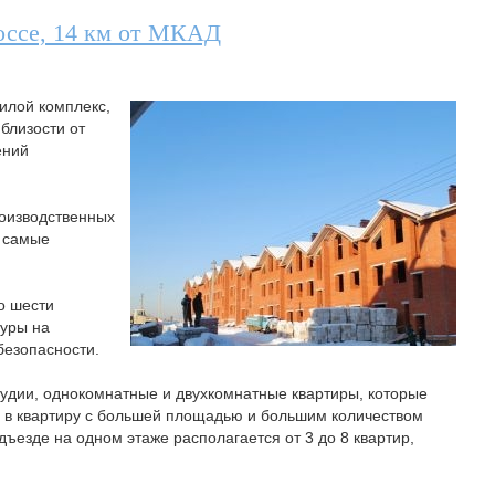
оссе, 14 км от МКАД
илой комплекс,
близости от
ений
роизводственных
т самые
о шести
туры на
безопасности.
дии, однокомнатные и двухкомнатные квартиры, которые
 в квартиру с большей площадью и большим количеством
дъезде на одном этаже располагается от 3 до 8 квартир,