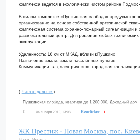
комплекса ведется в экологически чистом районе Подмоск
В жилом комплексе «Пушкинская слобода» предусмотрены
организованно на основе собственной артезинаской сква
комплексная система охранно-пожарный сигнализации и со
развлекательный центр. Для решения любых технических
эксплуатации.
Удаленность: 18 км от МКАД, вблизи г.Пушкино
Назначение земли: земли населённых пунктов
Коммуникации: газ, электричество, городская канализаци
(
Читать дальше
)
Пушкинская слобода
,
квартира до 1 200 000
,
Доходный дом
0
Kvartirker
04 января 2012, 13:03
1
ЖК Престиж - Новая Москва, пос. Кие
Новая Москва