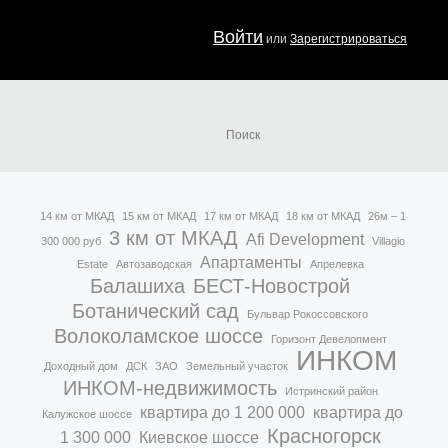
Войти
или
Зарегистрироваться
14 км от МКАД
15 км от МКАД
17 км от МКАД
18 км от МКАД
26м – 1
3 км от МКАД
Afi Development
300 000 руб
Villagio
Апартаменты
Estate
Автозаводская
Апрелевка
Балашиха
БЕСТ-Новострой
Ботанический сад
Бульвар Рокоссовского
Волоколамское шоссе
Горизонт Девелопмент
ИНКОМ
Доходный дом
ДСК
ЗАО
Земельный участок
ИНКОМ-недвижимость
Истринский район
квартира до 1 200 000
квартира до
Калужское шоссе
Красногорск
1 300 000
Киевское шоссе