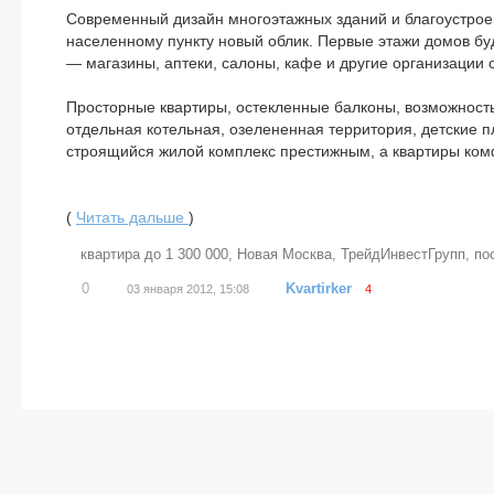
Современный дизайн многоэтажных зданий и благоустроен
населенному пункту новый облик. Первые этажи домов б
— магазины, аптеки, салоны, кафе и другие организации
Просторные квартиры, остекленные балконы, возможность
отдельная котельная, озелененная территория, детские 
строящийся жилой комплекс престижным, а квартиры ко
(
Читать дальше
)
квартира до 1 300 000
,
Новая Москва
,
ТрейдИнвестГрупп
,
по
0
Kvartirker
03 января 2012, 15:08
4