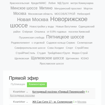
Красносельская
КредитМАКС
Лобня
МД Групп
метро Коммунарка
Минское шоссе
Митино
Мичуринский проспект
Мортон
Москва
Московская область
МОСОБЛСТРОЙ
Небоскреб
Новорижское
Новая Москва
шоссе
Новостройки у воды
Новые Ватутинки
Одинцовский
район
Озёрная
Опалиха
от 8.8% годовых
поселок Киевский
Пятницкое шоссе
Пушкинская слобода
Редевелопмент
с отделкой
Садовое кольцо Сервис
Селигерская
Симферопольское шоссе
Сова-Холдинг
Спорт
СтройПлюс
СтройРемСтиль
Студия
ТрейдИнвестГрупп
Ферро-Строй
Щелковское шоссе
Щелковская
Щитниково
ЮЗАО
Ярославское шоссе
Прямой эфир
Публикации
Комментарии
Kvartirker
→
Коттеджный посёлок «Первый Пионерский»
4
в
Коттеджные поселки
Kvartirker
→
ЖК Сан Сити 17 - м. Селигерская
1
в
Москва