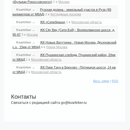
«Бульвар Рокоссовского»)
2
в
Москва
Kvartirker
→
Рузская долина - земельный участок в Рузе (89
километров от МКАД)
2
в
Коттеджные поселки
Kvartirker
→
ЖК «Серебрица»
1
в
Московская область
Kvartirker
→
ЖК City Bay (Сити Бэй) - Волоколамское шоссе, д.
95-97
3
в
Москва
Kvartirker
→
ЖК Новые Ватутинки - Новая Москва, Десеновский
с.о., 15км от МКАД
4
в
Новая Москва
Kvartirker
→
ЖК Пушкинская слобода, Пушкинский район, 20км
от МКАД
1
в
Московская область
Kvartirker
→
ЖК Парк Таун в Брехово - Пятницкое шоссе, 14 км
от МКАД
2
в
Московская область
Весь эфир
|
RSS
Контакты
Связаться с редакцией сайта go@kvartirker.ru