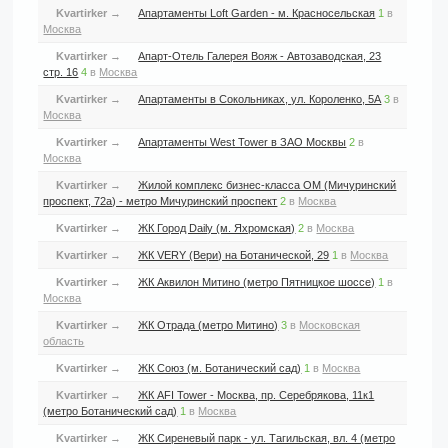
Kvartirker
→
Апартаменты Loft Garden - м. Красносельская
1
в
Москва
Kvartirker
→
Апарт-Отель Галерея Вояж - Автозаводская, 23
стр. 16
4
в
Москва
Kvartirker
→
Апартаменты в Сокольниках, ул. Короленко, 5А
3
в
Москва
Kvartirker
→
Апартаменты West Tower в ЗАО Москвы
2
в
Москва
Kvartirker
→
Жилой комплекс бизнес-класса ОМ (Мичуринский
проспект, 72а) - метро Мичуринский проспект
2
в
Москва
Kvartirker
→
ЖК Город Daily (м. Яхромская)
2
в
Москва
Kvartirker
→
ЖК VERY (Вери) на Ботанической, 29
1
в
Москва
Kvartirker
→
ЖК Аквилон Митино (метро Пятницкое шоссе)
1
в
Москва
Kvartirker
→
ЖК Отрада (метро Митино)
3
в
Московская
область
Kvartirker
→
ЖК Союз (м. Ботанический сад)
1
в
Москва
Kvartirker
→
ЖК AFI Tower - Москва, пр. Серебрякова, 11к1
(метро Ботанический сад)
1
в
Москва
Kvartirker
→
ЖК Сиреневый парк - ул. Тагильская, вл. 4 (метро