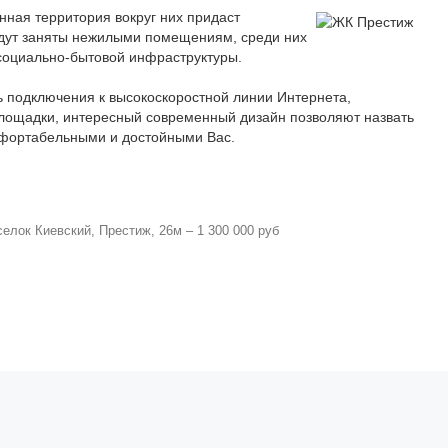
ная территория вокруг них придаст
удут заняты нежилыми помещениям, среди них
 социально-бытовой инфраструктуры.
 подключения к высокоскоростной линии Интернета,
площадки, интересный современный дизайн позволяют назвать
мфортабельными и достойными Вас.
селок Киевский
,
Престиж
,
26м – 1 300 000 руб