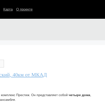
Карта
О проекте
вский, 40км от МКАД
й комплекс Престиж. Он представляет собой
четыре дома
,
 ансамбля.