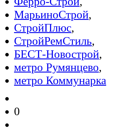
Ферро-Строй
,
МарьиноСтрой
,
СтройПлюс
,
СтройРемСтиль
,
БЕСТ-Новострой
,
метро Румянцево
,
метро Коммунарка
0