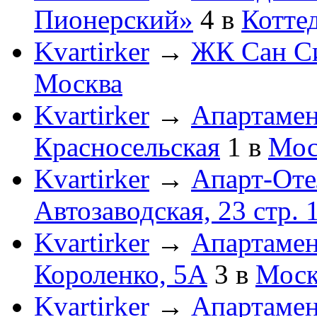
Пионерский»
4
в
Котте
Kvartirker
→
ЖК Сан Си
Москва
Kvartirker
→
Апартамент
Красносельская
1
в
Мос
Kvartirker
→
Апарт-Оте
Автозаводская, 23 стр. 
Kvartirker
→
Апартамен
Короленко, 5А
3
в
Моск
Kvartirker
→
Апартамен