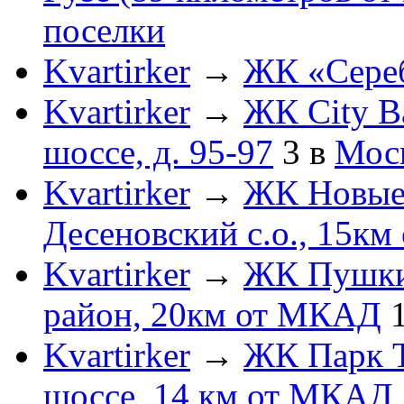
поселки
Kvartirker
→
ЖК «Сере
Kvartirker
→
ЖК City B
шоссе, д. 95-97
3
в
Мос
Kvartirker
→
ЖК Новые 
Десеновский с.о., 15к
Kvartirker
→
ЖК Пушки
район, 20км от МКАД
Kvartirker
→
ЖК Парк Т
шоссе, 14 км от МКАД