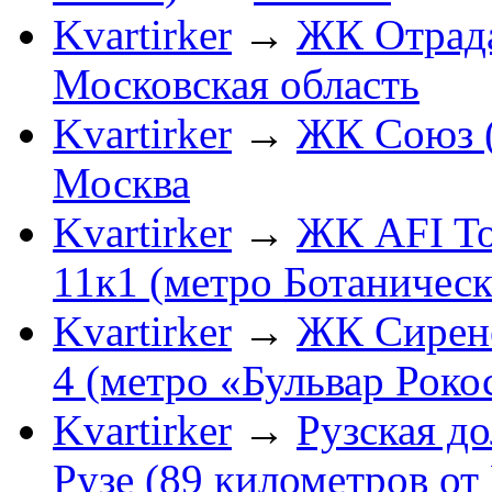
Kvartirker
→
ЖК Отрада
Московская область
Kvartirker
→
ЖК Союз (
Москва
Kvartirker
→
ЖК AFI To
11к1 (метро Ботаническ
Kvartirker
→
ЖК Сиренев
4 (метро «Бульвар Роко
Kvartirker
→
Рузская до
Рузе (89 километров о