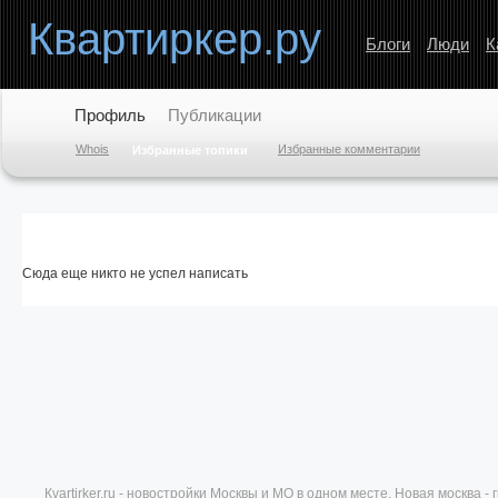
Квартиркер.ру
Блоги
Люди
К
Профиль
Публикации
Whois
Избранные комментарии
Избранные топики
Сюда еще никто не успел написать
Кvartirker.ru - новостройки Москвы и МО в одном месте. Новая москва 