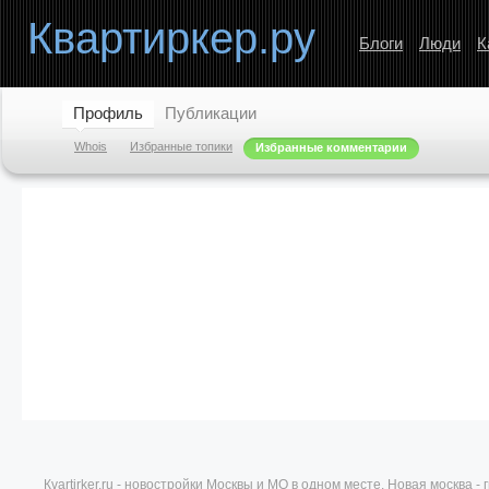
Квартиркер.ру
Блоги
Люди
К
Профиль
Публикации
Whois
Избранные топики
Избранные комментарии
Кvartirker.ru - новостройки Москвы и МО в одном месте. Новая москва 