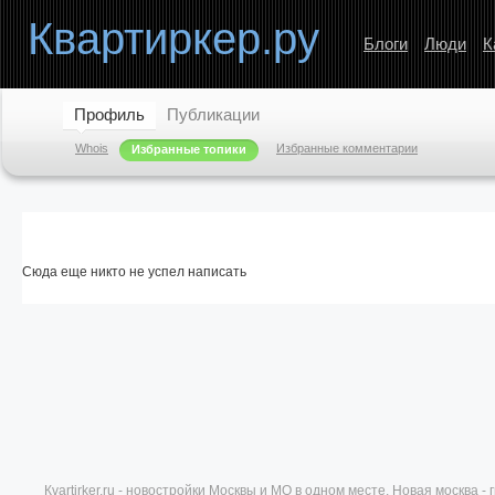
Квартиркер.ру
Блоги
Люди
К
Профиль
Публикации
Whois
Избранные комментарии
Избранные топики
Сюда еще никто не успел написать
Кvartirker.ru - новостройки Москвы и МО в одном месте. Новая москва 