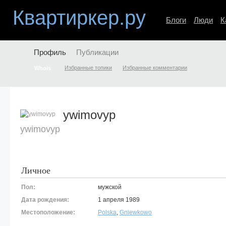
Квартиркер.ру
Блоги
Люди
К
Профиль
Публикации
Избранные топики
Избранные комментарии
Whois
ywimovyp
ywimovyp
Личное
Пол:
мужской
Дата рождения:
1 апреля 1989
Местоположение:
Polska
,
Gniewkowo