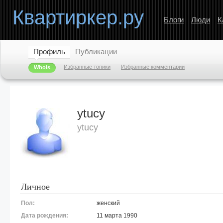
Квартиркер.ру
Блоги
Люди
К
Профиль
Публикации
Избранные топики
Избранные комментарии
Whois
ytucy
ytucy
Личное
Пол:
женский
Дата рождения:
11 марта 1990