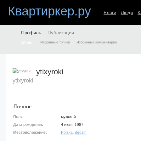
Квартиркер.ру
Блоги
Люди
К
Профиль
Публикации
Избранные топики
Избранные комментарии
Whois
ytixyroki
ytixyroki
Личное
Пол:
мужской
Дата рождения:
4 июня 1987
Местоположение:
Polska
,
Będzin