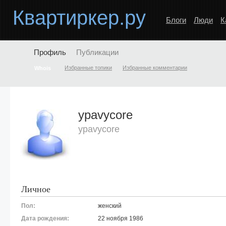
Квартиркер.ру
Блоги
Люди
К
Профиль
Публикации
Избранные топики
Избранные комментарии
Whois
ypavycore
ypavycore
Личное
Пол:
женский
Дата рождения:
22 ноября 1986