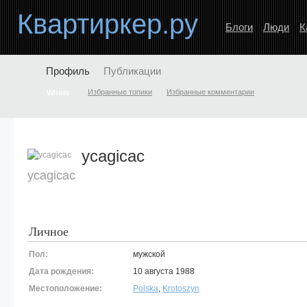
Квартиркер.ру
Блоги
Люди
К
Профиль
Публикации
Избранные топики
Избранные комментарии
Whois
ycagicac
ycagicac
Личное
Пол:
мужской
Дата рождения:
10 августа 1988
Местоположение:
Polska
,
Krotoszyn