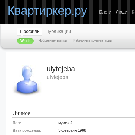
Квартиркер.ру
Блоги
Люди
К
Профиль
Публикации
Избранные топики
Избранные комментарии
Whois
ulytejeba
ulytejeba
Личное
Пол:
мужской
Дата рождения:
5 февраля 1988