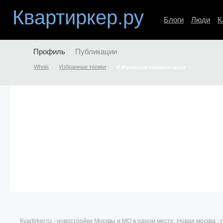
Квартиркер.ру
Блоги
Люди
К
Профиль
Публикации
Whois
Избранные топики
Избранные комментарии
Кvartirker.ru - новостройки Москвы и МО в одном месте. Новая москва 