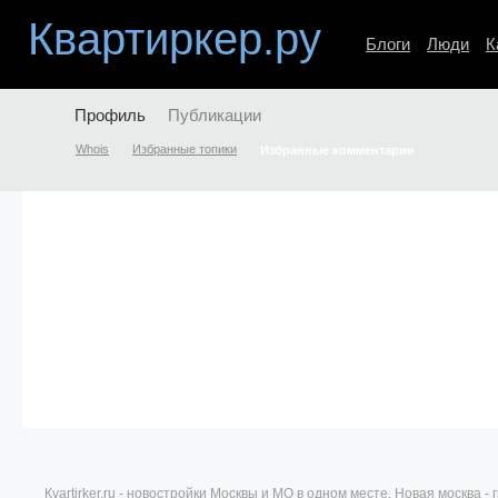
Квартиркер.ру
Блоги
Люди
К
Профиль
Публикации
Whois
Избранные топики
Избранные комментарии
Кvartirker.ru - новостройки Москвы и МО в одном месте. Новая москва 