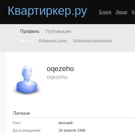
Квартиркер.ру
Блоги
Люди
К
Профиль
Публикации
Избранные топики
Избранные комментарии
Whois
oqezeho
oqezeho
Личное
Пол:
женский
Дата рождения:
28 апреля 1986