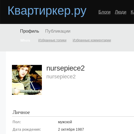
Квартиркер.ру
Блоги
Люди
К
Профиль
Публикации
Избранные топики
Избранные комментарии
Whois
nursepiece2
nursepiece2
Личное
Пол:
мужской
Дата рождения:
2 октября 1987