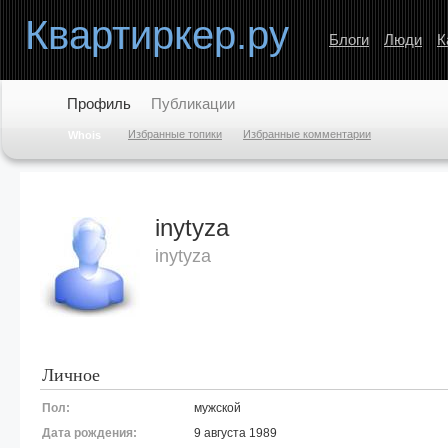
Квартиркер.ру
Блоги
Люди
К
Профиль
Публикации
Избранные топики
Избранные комментарии
Whois
inytyza
inytyza
Личное
Пол:
мужской
Дата рождения:
9 августа 1989