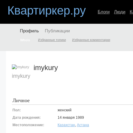
Квартиркер.ру
Блоги
Люди
К
Профиль
Публикации
Избранные топики
Избранные комментарии
Whois
imykury
imykury
Личное
Пол:
женский
Дата рождения:
14 января 1989
Местоположение:
Казахстан
,
Астана