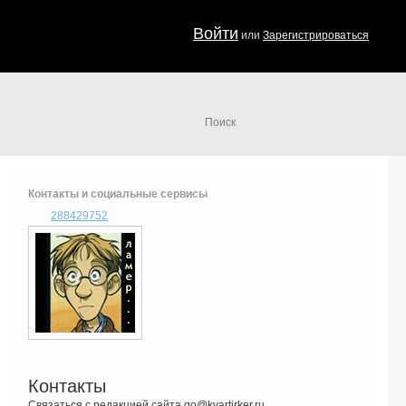
Войти
или
Зарегистрироваться
Контакты и социальные сервисы
288429752
Контакты
Связаться с редакцией сайта go@kvartirker.ru