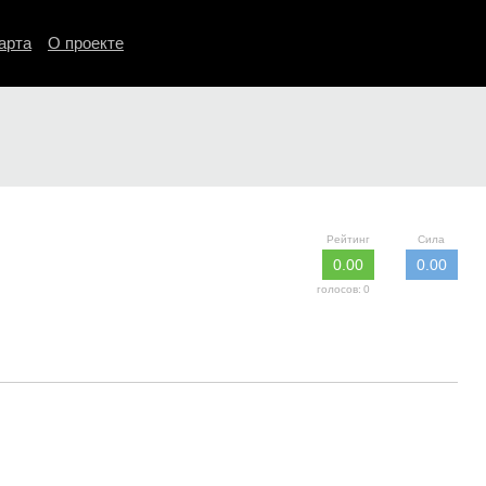
арта
О проекте
Рейтинг
Сила
0.00
0.00
голосов:
0