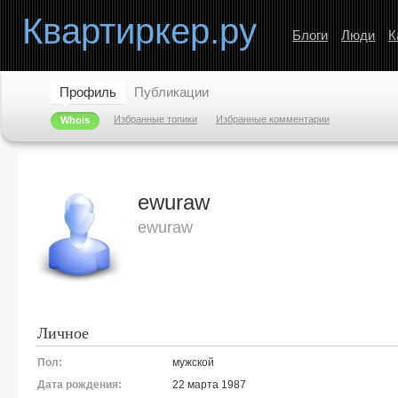
Квартиркер.ру
Блоги
Люди
К
Профиль
Публикации
Избранные топики
Избранные комментарии
Whois
ewuraw
ewuraw
Личное
Пол:
мужской
Дата рождения:
22 марта 1987