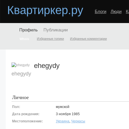
Квартиркер.ру
Блоги
Люди
К
Профиль
Публикации
Избранные топики
Избранные комментарии
Whois
ehegydy
ehegydy
Личное
Пол:
мужской
Дата рождения:
3 ноября 1985
Местоположение:
Украина
,
Черкасы