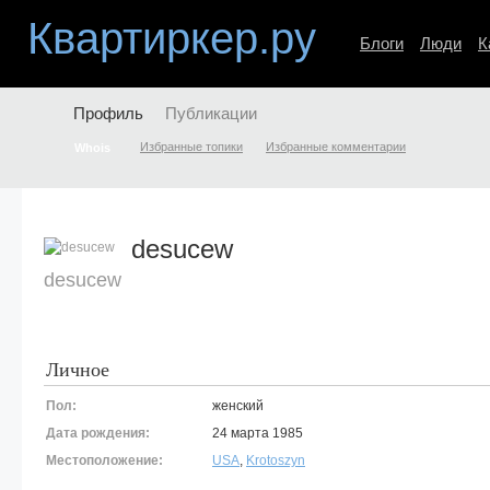
Квартиркер.ру
Блоги
Люди
К
Профиль
Публикации
Избранные топики
Избранные комментарии
Whois
desucew
desucew
Личное
Пол:
женский
Дата рождения:
24 марта 1985
Местоположение:
USA
,
Krotoszyn