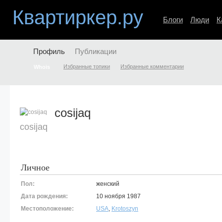
Квартиркер.ру
Блоги
Люди
К
Профиль
Публикации
Избранные топики
Избранные комментарии
Whois
cosijaq
cosijaq
Личное
Пол:
женский
Дата рождения:
10 ноября 1987
Местоположение:
USA
,
Krotoszyn