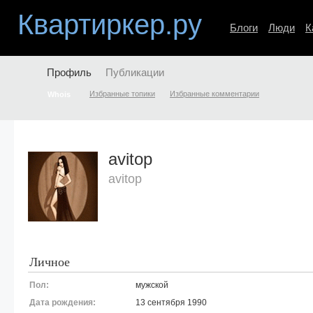
Квартиркер.ру
Блоги
Люди
К
Профиль
Публикации
Избранные топики
Избранные комментарии
Whois
avitop
avitop
Личное
Пол:
мужской
Дата рождения:
13 сентября 1990