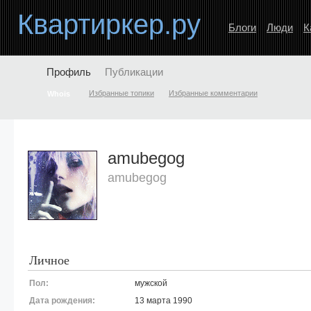
Квартиркер.ру
Блоги
Люди
К
Профиль
Публикации
Избранные топики
Избранные комментарии
Whois
amubegog
amubegog
Личное
Пол:
мужской
Дата рождения:
13 марта 1990