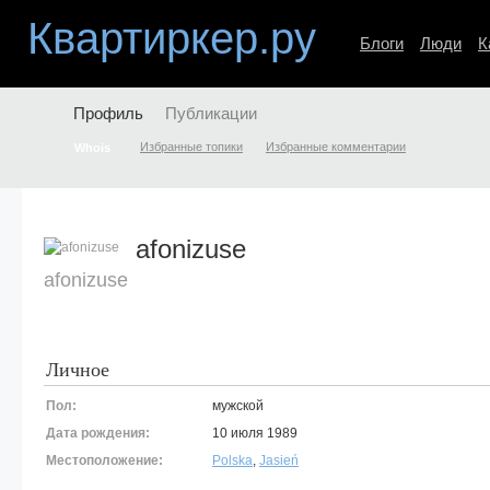
Квартиркер.ру
Блоги
Люди
К
Профиль
Публикации
Избранные топики
Избранные комментарии
Whois
afonizuse
afonizuse
Личное
Пол:
мужской
Дата рождения:
10 июля 1989
Местоположение:
Polska
,
Jasień