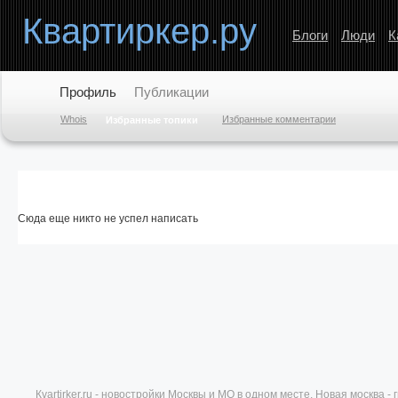
Квартиркер.ру
Блоги
Люди
К
Профиль
Публикации
Whois
Избранные комментарии
Избранные топики
Сюда еще никто не успел написать
Кvartirker.ru - новостройки Москвы и МО в одном месте. Новая москва 