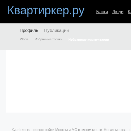
Квартиркер.ру
Блоги
Люди
К
Профиль
Публикации
Whois
Избранные топики
Избранные комментарии
Кvartirker.ru - новостройки Москвы и МО в одном месте. Новая москва 