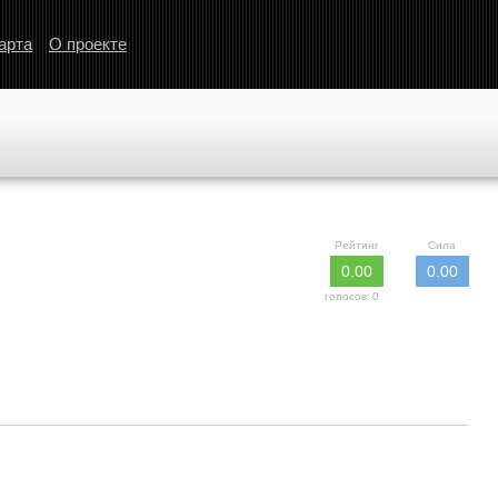
арта
О проекте
Рейтинг
Сила
0.00
0.00
голосов:
0