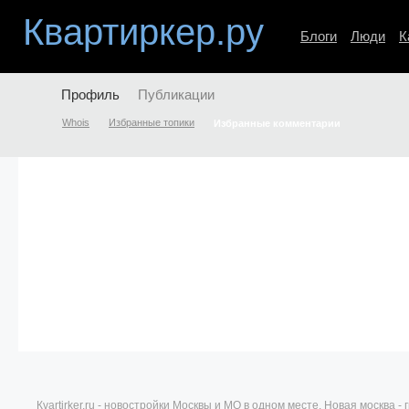
Квартиркер.ру
Блоги
Люди
К
Профиль
Публикации
Whois
Избранные топики
Избранные комментарии
Кvartirker.ru - новостройки Москвы и МО в одном месте. Новая москва 