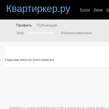
Квартиркер.ру
Блоги
Люди
К
Профиль
Публикации
Whois
Избранные комментарии
Избранные топики
Сюда еще никто не успел написать
Кvartirker.ru - новостройки Москвы и МО в одном месте. Новая москва 