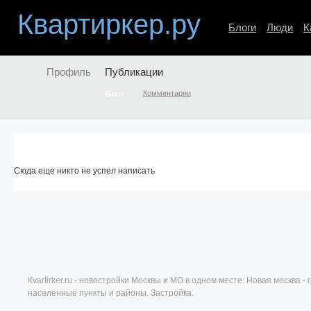
Квартиркер.ру
Блоги
Люди
К
Профиль
Публикации
Комментарии
Блог
Сюда еще никто не успел написать
Кvartirker.ru - новостройки Москвы и МО в одном месте. Новая москва 
населенные пункты и районы. Застройка.