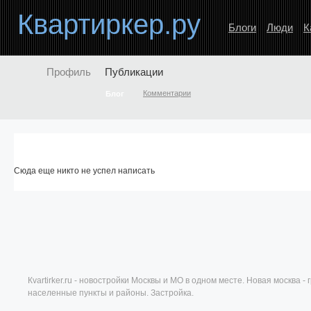
Квартиркер.ру
Блоги
Люди
К
Профиль
Публикации
Комментарии
Блог
Сюда еще никто не успел написать
Кvartirker.ru - новостройки Москвы и МО в одном месте. Новая москва 
населенные пункты и районы. Застройка.