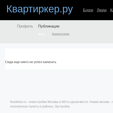
Квартиркер.ру
Блоги
Люди
К
Профиль
Публикации
Комментарии
Блог
Сюда еще никто не успел написать
Кvartirker.ru - новостройки Москвы и МО в одном месте. Новая москва 
населенные пункты и районы. Застройка.