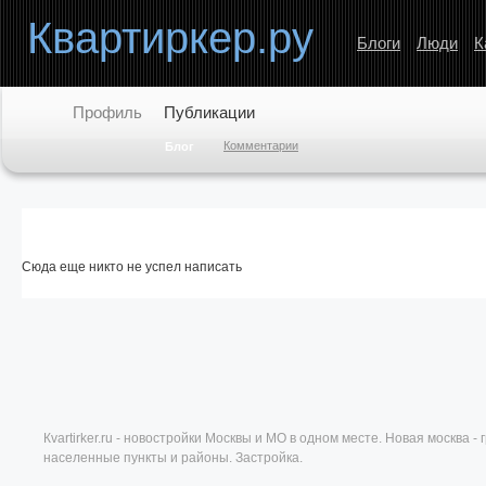
Квартиркер.ру
Блоги
Люди
К
Профиль
Публикации
Комментарии
Блог
Сюда еще никто не успел написать
Кvartirker.ru - новостройки Москвы и МО в одном месте. Новая москва 
населенные пункты и районы. Застройка.