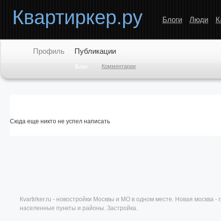
Квартиркер.ру
Блоги
Люди
К
Профиль
Публикации
Комментарии
Блог
Сюда еще никто не успел написать
Кvartirker.ru - новостройки Москвы и МО в одном месте. Новая москва 
населенные пункты и районы. Застройка.