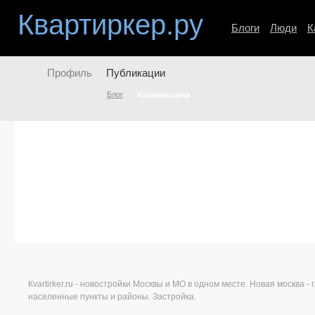
Квартиркер.ру
Блоги
Люди
К
Профиль
Публикации
Блог
Комментарии
Кvartirker.ru - новостройки Москвы и МО в одном месте. Новая москва 
населенные пункты и районы. Застройка.