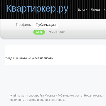
Квартиркер.ру
Блоги
Люди
К
Профиль
Публикации
Комментарии
Блог
Сюда еще никто не успел написать
Кvartirker.ru - новостройки Москвы и МО в одном месте. Новая москва 
населенные пункты и районы. Застройка.