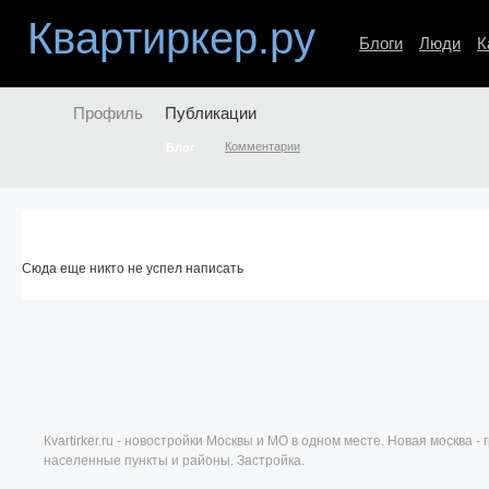
Квартиркер.ру
Блоги
Люди
К
Профиль
Публикации
Комментарии
Блог
Сюда еще никто не успел написать
Кvartirker.ru - новостройки Москвы и МО в одном месте. Новая москва 
населенные пункты и районы. Застройка.