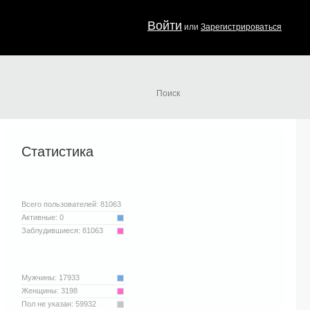
Войти
или
Зарегистрироваться
Статистика
Всего пользователей: 81063
Активные:
0
Заблудившиеся:
81063
Мужчины:
17933
Женщины:
3198
Пол не указан:
59932