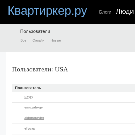
Квартиркер.ру
Люди
Блоги
Пользователи
Все
Онлайн
Новые
Пользователи: USA
Пользователь
uzyty
emuzahygy
akhmetovhx
efygap