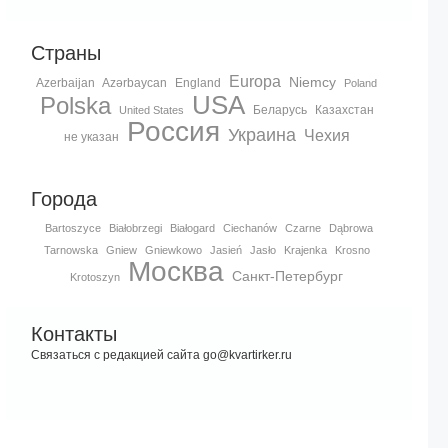
Страны
Europa
Niemcy
Azerbaijan
Azərbaycan
England
Poland
USA
Polska
Беларусь
Казахстан
United States
Россия
Украина
Чехия
не указан
Города
Bartoszyce
Białobrzegi
Białogard
Ciechanów
Czarne
Dąbrowa
Tarnowska
Gniew
Gniewkowo
Jasień
Jasło
Krajenka
Krosno
Москва
Санкт-Петербург
Krotoszyn
Контакты
Связаться с редакцией сайта go@kvartirker.ru