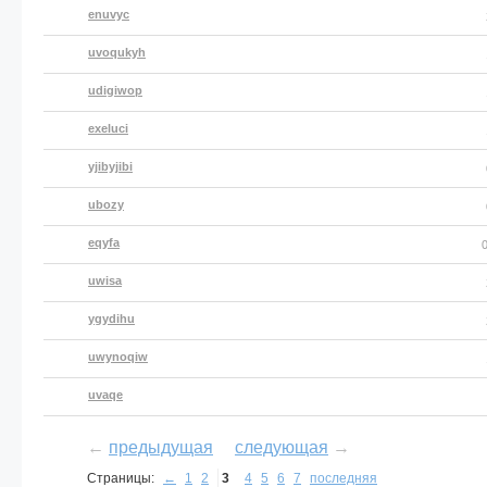
enuvyc
uvoqukyh
udigiwop
exeluci
yjibyjibi
ubozy
eqyfa
uwisa
ygydihu
uwynoqiw
uvaqe
←
предыдущая
следующая
→
Страницы:
←
1
2
3
4
5
6
7
последняя